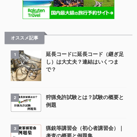
オススメ記事
延長コードに延長コード（継ぎ足
1
し）は大丈夫？連結はいくつま
で？
狩猟免許試験とは？試験の概要と
2
例題
猟銃等講習会（初心者講習会）｜
3
考査の概要と例題集