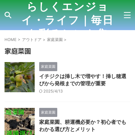
らしくエンジョ
イ・ライフ｜毎日
を彩るヒント集
HOME
>
アウトドア
>
家庭菜園
>
家庭菜園
家庭菜園
イチジクは挿し木で増やす！挿し穂選
びから発根までの管理が重要
2025/4/13
家庭菜園
家庭菜園、耕運機必要か？初心者でも
わかる選び方とメリット